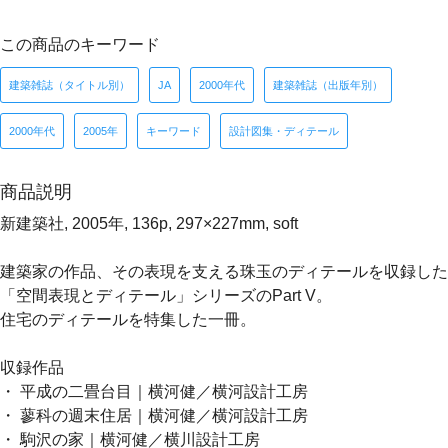
この商品のキーワード
建築雑誌（タイトル別）
JA
2000年代
建築雑誌（出版年別）
2000年代
2005年
キーワード
設計図集・ディテール
商品説明
新建築社, 2005年, 136p, 297×227mm, soft
建築家の作品、その表現を支える珠玉のディテールを収録した
「空間表現とディテール」シリーズのPart V。
住宅のディテールを特集した一冊。
収録作品
・ 平成の二畳台目｜横河健／横河設計工房
・ 蓼科の週末住居｜横河健／横河設計工房
・ 駒沢の家｜横河健／横川設計工房