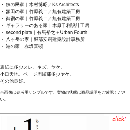
・ 鉄の民家｜木村博昭／Ks Architects
・ 額田の家｜竹原義二／無有建築工房
・ 御宿の家｜竹原義二／無有建築工房
・ ギャラリーのある家｜木原千利設計工房
・ second plate｜有馬裕之＋Urban Fourth
・ 八ヶ岳の家｜堀部安嗣建築設計事務所
・ 港の家｜赤坂喜顕
表紙に多少スレ、キズ、ヤケ。
小口天地、ページ周縁部多少ヤケ。
その他良好。
※画像は参考用サンプルです。実物の状態は商品説明をご確認くださ
い。