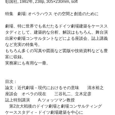
彰国社, 1982年, 238p, 305×230mm, soft
特集 劇場: オペラハウス その空間と創造のために
劇場、特に世界でも名だたるドイツ劇場建築をケースス
タディとして、建築的な分析、解説はもちろん、舞台演
出家や劇場コンサルタントなどによる座談会、誌上講義
など充実の特集号。
もちろん多くの写真や図面など図版や技術資料なども豊
富に収録。
実務家にも有用な一冊。
目次：
論文：近代劇場－現代におけるその意味 清水裕之
座談会 オペラの現在 三谷礼二、立木定彦
誌上特別講演 A.ツォッツマン教授
第2次大戦後のドイツ劇場と劇場コンサルティング
ケーススタディ－ドイツ劇場建築を中心に