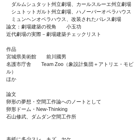
ダルムシュタット州立劇場、カールスルーエ州立劇場
シュトットガルト州立劇場、ハノーバーオペラハウス
ミュンヘンオペラハウス、改装されたパレス劇場
論文：劇場建築の視角 小玉功
近代劇場の実際－劇場建築チェックリスト
作品
宮城県美術館 前川國男
名護市庁舎 Team Zoo（象設計集団＋アトリエ・モビ
ル）
ほか
論文
卵形の夢想・空間工作論へのノートとして
卵形ドーム・New-Thinking
石山修武、ダムダン空間工作所
表紙に多少スレ、キズ、ヤケ。