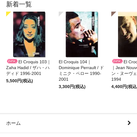
新着一覧
El Croquis 103｜
El Croquis 104｜
El Cro
Zaha Hadid / ザハ・ハ
Dominique Perrault / ド
｜Jean Nouv
ディド 1996-2001
ミニク・ペロー 1990-
ン・ヌーヴェル
2001
1994
5,500円(税込)
3,300円(税込)
4,400円(税込
ホーム