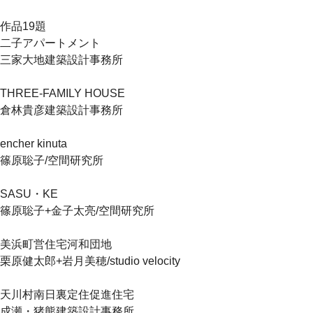
作品19題
二子アパートメント
三家大地建築設計事務所
THREE-FAMILY HOUSE
倉林貴彦建築設計事務所
encher kinuta
篠原聡子/空間研究所
SASU・KE
篠原聡子+金子太亮/空間研究所
美浜町営住宅河和団地
栗原健太郎+岩月美穂/studio velocity
天川村南日裏定住促進住宅
成瀬・猪熊建築設計事務所