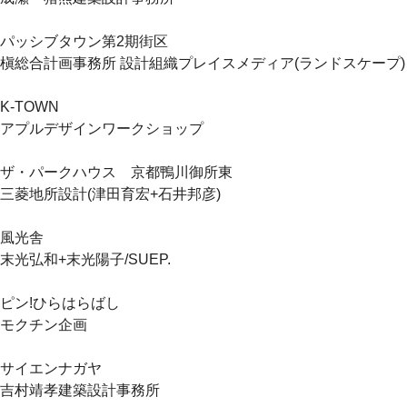
パッシブタウン第2期街区
槇総合計画事務所 設計組織プレイスメディア(ランドスケープ)
K-TOWN
アプルデザインワークショップ
ザ・パークハウス 京都鴨川御所東
三菱地所設計(津田育宏+石井邦彦)
風光舎
末光弘和+末光陽子/SUEP.
ピン!ひらはらばし
モクチン企画
サイエンナガヤ
吉村靖孝建築設計事務所