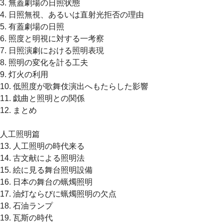
3. 無蓋劇場の日照状態
4. 日照無視、あるいは直射光拒否の理由
5. 有蓋劇場の日照
6. 照度と明視に対する一考察
7. 日照演劇における照明表現
8. 照明の変化を計る工夫
9. 灯火の利用
10. 低照度が歌舞伎演出へもたらした影響
11. 戯曲と照明との関係
12. まとめ
人工照明篇
13. 人工照明の時代来る
14. 古文献による照明法
15. 絵に見る舞台照明設備
16. 日本の舞台の蝋燭照明
17. 油灯ならびに蝋燭照明の欠点
18. 石油ランプ
19. 瓦斯の時代