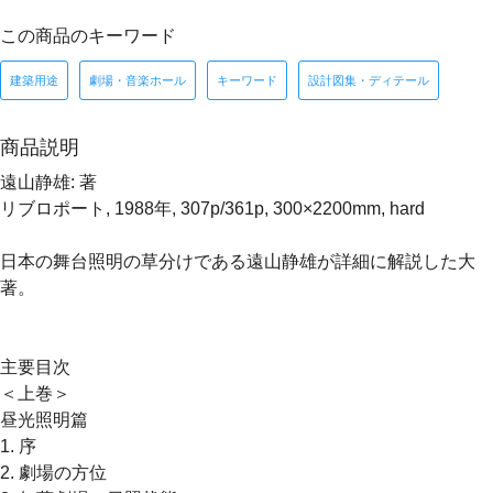
この商品のキーワード
建築用途
劇場・音楽ホール
キーワード
設計図集・ディテール
商品説明
遠山静雄: 著
リブロポート, 1988年, 307p/361p, 300×2200mm, hard
日本の舞台照明の草分けである遠山静雄が詳細に解説した大
著。
主要目次
＜上巻＞
昼光照明篇
1. 序
2. 劇場の方位