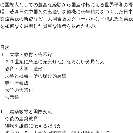
に国際人としての豊富な経験から国連移転による世界平和の提
唱、若き日の中国との出逢いを契機に晩年精力をつくした日中
交流実践の軌跡など、人間吉阪のグローバルな平和思想と実践
を如何なく展開した貴重な論考を収めたもの。
目次
Ⅰ 大学・教育・告示録
２０世紀に急速に充実せねばならない分野と人
教育・大学・造形
大学と社会―その歴史的展望
寺小屋養成
大学の大衆化
告示録
Ⅱ 建築教育と国際交流
今後の建築教育
経験を謙虚に伝えるだけか
初心のころ 大学と国際交流―個人体験を通じて