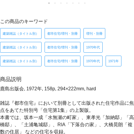
この商品のキーワード
建築雑誌（タイトル別）
都市住宅/増刊・別冊
増刊・別冊
建築雑誌（タイトル別）
都市住宅/増刊・別冊
1970年代
建築雑誌（タイトル別）
都市住宅/増刊・別冊
1970年代
1971年
商品説明
鹿島出版会, 1972年, 158p, 294×222mm, hard
雑誌『都市住宅』において別冊として出版された住宅作品に焦
点をあてた特別号「住宅第1集」の上製版。
本書では、坂本一成「水無瀬の町家」、東孝光「加納邸」「高
橋邸」、「土浦亀城邸」、RIA「下落合の家」、大橋晃朗「複
数の住居」 などの住宅を収録。