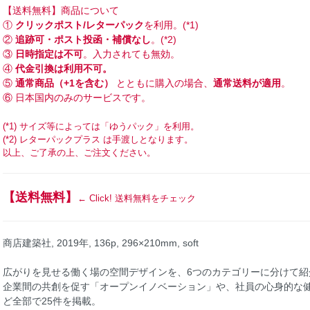
【送料無料】商品について
①
クリックポスト/レターパック
を利用。(*1)
②
追跡可・ポスト投函・補償なし
。(*2)
③
日時指定は不可
。入力されても無効。
④
代金引換は利用不可。
⑤
通常商品（+1を含む）
とともに購入の場合、
通常送料が適用
。
⑥ 日本国内のみのサービスです。
(*1) サイズ等によっては「ゆうパック」を利用。
(*2) レターパックプラス は手渡しとなります。
以上、ご了承の上、ご注文ください。
【送料無料】
← Click! 送料無料をチェック
商店建築社, 2019年, 136p, 296×210mm, soft
広がりを見せる働く場の空間デザインを、6つのカテゴリーに分けて紹
企業間の共創を促す「オープンイノベーション」や、社員の心身的な
ど全部で25件を掲載。