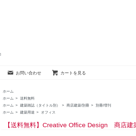
売
お問い合わせ
カートを見る
ホーム
ホーム
>
送料無料
ホーム
>
建築雑誌（タイトル別）
>
商店建築/別冊
>
別冊/増刊
ホーム
>
建築用途
>
オフィス
【送料無料】Creative Office Design 商