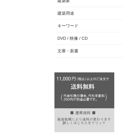
建築家
建築用途
キーワード
DVD / 映像 / CD
文庫・新書