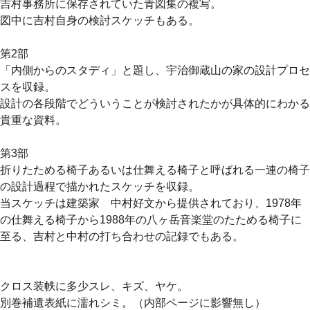
吉村事務所に保存されていた青図集の複写。
図中に吉村自身の検討スケッチもある。
第2部
「内側からのスタディ」と題し、宇治御蔵山の家の設計プロセ
スを収録。
設計の各段階でどういうことが検討されたかが具体的にわかる
貴重な資料。
第3部
折りたためる椅子あるいは仕舞える椅子と呼ばれる一連の椅子
の設計過程で描かれたスケッチを収録。
当スケッチは建築家 中村好文から提供されており、1978年
の仕舞える椅子から1988年の八ヶ岳音楽堂のたためる椅子に
至る、吉村と中村の打ち合わせの記録でもある。
クロス装帙に多少スレ、キズ、ヤケ。
別巻補遺表紙に濡れシミ。（内部ページに影響無し）