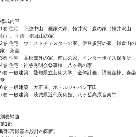
構成内容
1巻 住宅 下総中山 画家の家、軽井沢 森の家（軽井沢山
荘）、宇治 御蔵山の家
2巻 住宅 ウェストチェスターの家、伊豆多賀の家、鎌倉山の
家 茶室
3巻 住宅 高松郊外の家、南山の家、インターボイス保養所
4巻 住宅 神慈秀明会祭事棟、八ヶ岳の家
5巻 一般建築 愛知県立芸術大学 全体計画、講義室棟、奏楽
堂
6巻 一般建築 大正屋、ホテルジャパン下田
7巻 一般建築 茨城県近代美術館、八ヶ岳高原音楽堂
別巻補遺
第1部
昭和宮殿基本設計の図面。