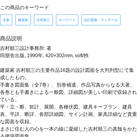
この商品のキーワード
全集
建築家
吉村順三
キーワード
設計図集・ディテール
商品説明
吉村順三設計事務所: 著
同朋舎出版, 1990年, 420×302mm, soft/秩
建築家 吉村順三の主要作品16題の設計図面を大判判型にて集
成したもの。
手書き図面集（全7巻）、別巻補遺、作品写真からなる大著。
各巻とも手書きによる一般図、詳細図が美しい印刷で収録され
ている。
平・立・断、矩計、展開、各種伏図、建具キープラン、建具
表、平詳、断詳、各部詳細図、サイン計画、家具詳細など貴重
な図面を収録。
まさに住む人の心を一本の線に凝縮した吉村順三の真髄をかた
る建築図面集。