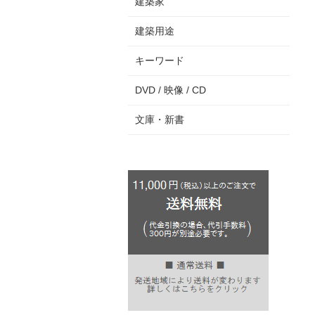
建築家
建築用途
キーワード
DVD / 映像 / CD
文庫・新書