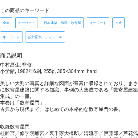
この商品のキーワード
全集
キーワード
日本建築・和風・数寄屋
キーワード
木造
キーワード
設計図集・ディテール
商品説明
中村昌生: 監修
小学館, 1982年6刷, 255p, 385×304mm, hard
美しい大判の写真と詳細な図面が豊富に収録されており、まさ
に数寄屋建築に関する知識、事例の大集成である「数寄屋建築
集成」の一冊。
本巻は「数寄屋門」。
古典から現代まで、はじめての本格的な数寄屋門の書。
収録数寄屋門
桂離宮／修学院離宮／裏千家大橋邸／清流亭／伊藤邸／芦花浅