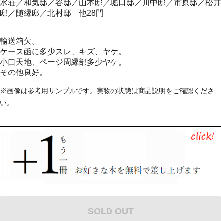
水荘／和気邸／谷邸／山本邸／堀口邸／川中邸／市原邸／松井
邸／随縁邸／北村邸 他28門
輸送箱欠。
ケース函に多少スレ、キズ、ヤケ。
小口天地、ページ周縁部多少ヤケ。
その他良好。
※画像は参考用サンプルです。実物の状態は商品説明をご確認くださ
い。
SOLD OUT