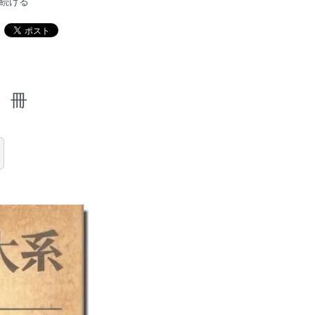
続ける
冊