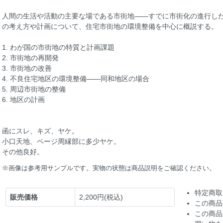
人間の生活や活動の主要な場である市街地――すでに市街化の進行し
の考え方や計画について、住宅市街地の環境整備を中心に概説する。
1. わが国の市街地の特質と計画課題
2. 市街地の再開発
3. 市街地の改善
4. 不良住宅地区の環境整備――同和地区の場合
5. 周辺市街地の整備
6. 地区の計画
函にスレ、キズ、ヤケ。
小口天地、ページ周縁部に多少ヤケ。
その他良好。
※画像は参考用サンプルです。実物の状態は商品説明をご確認ください。
特定商取
販売価格
2,200円(税込)
この商品
この商品