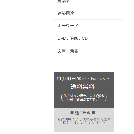
建築家
建築用途
キーワード
DVD / 映像 / CD
文庫・新書