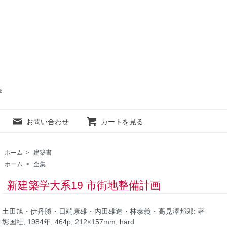
売
お問い合わせ
カートを見る
ホーム
>
建築書
ホーム
>
全集
新建築学大系19 市街地整備計画
土田旭・伊丹勝・日端康雄・内田雄造・林泰義・高見澤邦郎: 著
彰国社, 1984年, 464p, 212×157mm, hard