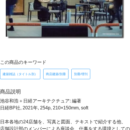
この商品のキーワード
建築雑誌（タイトル別）
商店建築/別冊
別冊/増刊
商品説明
池谷和浩＋日経アーキテクチュア: 編著
日経BP社, 2021年, 254p, 210×150mm, soft
日本各地の24店舗を、写真と図面、テキストで紹介する他、
店舗設計部のメンバーによる座談会、仕事をする環境としての