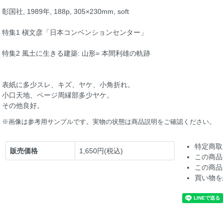
彰国社, 1989年, 188p, 305×230mm, soft
特集1 槇文彦「日本コンベンションセンター」
特集2 風土に生きる建築: 山形= 本間利雄の軌跡
表紙に多少スレ、キズ、ヤケ、小角折れ。
小口天地、ページ周縁部多少ヤケ。
その他良好。
※画像は参考用サンプルです。実物の状態は商品説明をご確認ください。
特定商取
販売価格
1,650円(税込)
この商品
この商品
買い物を