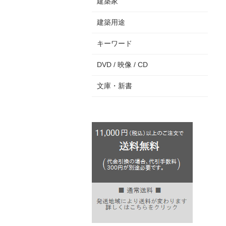
建築家
建築用途
キーワード
DVD / 映像 / CD
文庫・新書