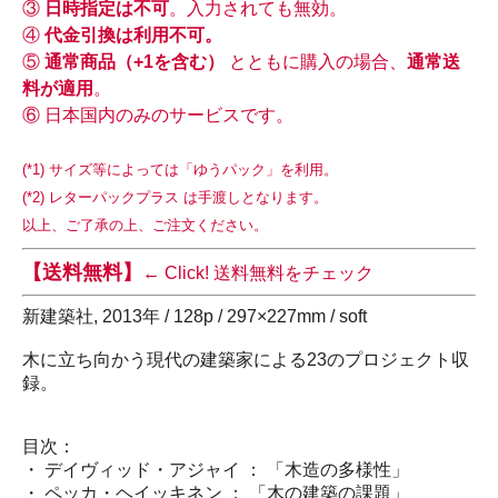
③
日時指定は不可
。入力されても無効。
④
代金引換は利用不可。
⑤
通常商品（+1を含む）
とともに購入の場合、
通常送
料が適用
。
⑥ 日本国内のみのサービスです。
(*1) サイズ等によっては「ゆうパック」を利用。
(*2) レターパックプラス は手渡しとなります。
以上、ご了承の上、ご注文ください。
【送料無料】
← Click! 送料無料をチェック
新建築社, 2013年 / 128p / 297×227mm / soft
木に立ち向かう現代の建築家による23のプロジェクト収
録。
目次：
・ デイヴィッド・アジャイ ： 「木造の多様性」
・ ペッカ・ヘイッキネン ： 「木の建築の課題」