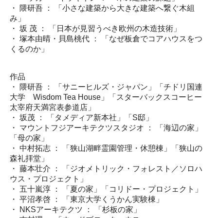
・ 隈研吾 ： 「小さな建築から大きな建築へ繋ぐ木組
み」
・ 坂 茂 ： 「日本が見習うべき欧州の木造技術」
・ 塚本由晴・貝島桃代 ： 「なぜ板倉でコアハウスをつ
くるのか」
作品
・ 隈研吾 ： 「サニーヒルズ・ジャパン」「チドリ国連
大学 Wisdom Tea House」「スターバックスコーヒー
太宰府天満宮表参道店」
・ 坂茂 ： 「タメディア新本社」「S邸」
・ マウントフジアーキテクツスタジオ ： 「海辺の家」
「母の家」
・ 中村拓志 ： 「狭山湖畔霊園管理・休憩棟」「狭山の
森礼拝堂」
・ 藤本壮介 ： 「ジオメトリック・フォレスト／ソロハ
ウス・プロジェクト」
・ 五十嵐淳 ： 「夏の家」「コリドー・プロジェクト」
・ 平沼孝啓 ： 「東京大学くうかん実験棟」
・ NKSアーキテクツ ： 「杉板の家」