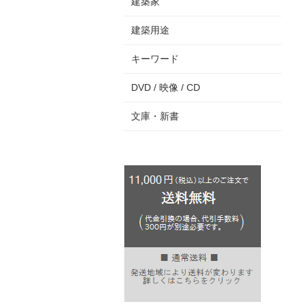
建築家
建築用途
キーワード
DVD / 映像 / CD
文庫・新書