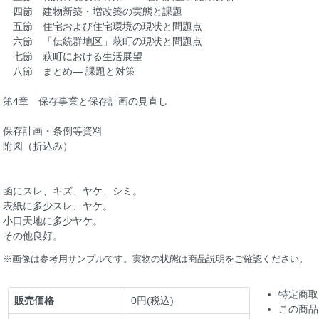
四節 建物新築・増改築の実態と課題
五節 住宅および住宅環境の現状と問題点
六節 「伝統群地区」萩町の現状と問題点
七節 萩町における生活展望
八節 まとめ― 課題と対策
第4章 保存事業と保存計画の見直し
保存計画・条例等資料
附図（折込み）
函にスレ、キズ、ヤケ、シミ。
表紙に多少スレ、ヤケ。
小口天地に多少ヤケ。
その他良好。
※画像は参考用サンプルです。実物の状態は商品説明をご確認ください。
特定商取
販売価格
0円(税込)
この商品