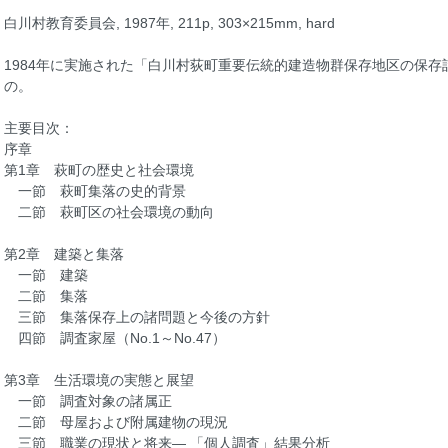
白川村教育委員会, 1987年, 211p, 303×215mm, hard
1984年に実施された「白川村荻町重要伝統的建造物群保存地区の保
の。
主要目次：
序章
第1章 萩町の歴史と社会環境
一節 萩町集落の史的背景
二節 萩町区の社会環境の動向
第2章 建築と集落
一節 建築
二節 集落
三節 集落保存上の諸問題と今後の方針
四節 調査家屋（No.1～No.47）
第3章 生活環境の実態と展望
一節 調査対象の諸属正
二節 母屋および附属建物の現況
三節 職業の現状と将来― 「個人調査」結果分析