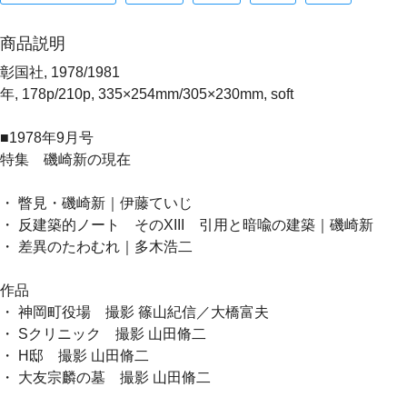
商品説明
彰国社, 1978/1981
年, 178p/210p, 335×254mm/305×230mm, soft
■1978年9月号
特集 磯崎新の現在
・ 瞥見・磯崎新｜伊藤ていじ
・ 反建築的ノート そのXIII 引用と暗喩の建築｜磯崎新
・ 差異のたわむれ｜多木浩二
作品
・ 神岡町役場 撮影 篠山紀信／大橋富夫
・ Sクリニック 撮影 山田脩二
・ H邸 撮影 山田脩二
・ 大友宗麟の墓 撮影 山田脩二