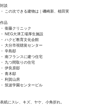
対談
・ この次できる建物は｜磯崎新、植田実
作品
・ 衞藤クリニック
・ NEG大津工場厚生施設
・ ハクビ教育文化会館
・ 大分市視聴覚センター
・ 辛島邸
・ 南フランスに建つ住宅
・ 九つ間取りの住宅
・ 伊良原邸
・ 青木邸
・ 利賀山房
・ 筑波学園センタービル
表紙にスレ、キズ、ヤケ、小角折れ。