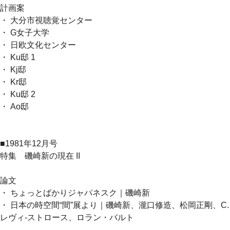
計画案
・ 大分市視聴覚センター
・ G女子大学
・ 日欧文化センター
・ Ku邸 1
・ Kj邸
・ Kr邸
・ Ku邸 2
・ Ao邸
■1981年12月号
特集 磯崎新の現在 II
論文
・ ちょっとばかりジャパネスク｜磯崎新
・ 日本の時空間“間”展より｜磯崎新、瀧口修造、松岡正剛、C.
レヴィ-ストロース、ロラン・バルト