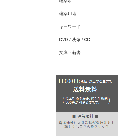
建築家
建築用途
キーワード
DVD / 映像 / CD
文庫・新書