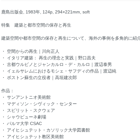
鹿島出版会, 1983年, 124p, 294×221mm, soft
特集 建築と都市空間の保存と再生
建築空間や都市空間の保存と再生について、海外の事例を多角的に紹
・ 空間からの再生｜川向正人
・ イタリア建築： 再生の理念と実践｜野口昌夫
・ 古都ウルビノとジャンカルロ・デ・カルロ｜渡辺泰男
・ イェルサレムにおけるモシェ・サフディの作品｜渡辺純
・ ボストン蘇生の立役者｜高垣建次郎
作品：
・ サンアントニオ美術館
・ マディソン・シヴィック・センター
・ スピリット・スクウェア
・ シャウビューネ劇場
・ パルマ大学 CSAC
・ アイヒシュテット・カソリック大学図書館
・ アイヒシュテット教区美術館