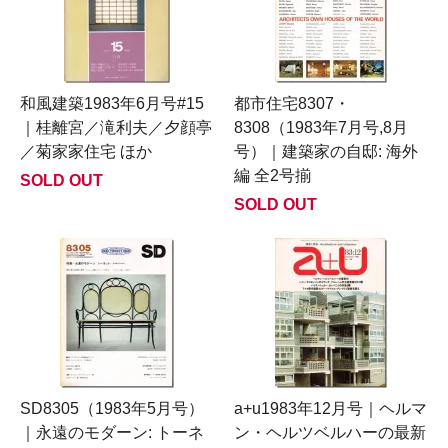
和風建築1983年6月号#15
都市住宅8307・
｜桂離宮／滝利夫／夕顔亭
8308（1983年7月号,8月
／菊家家住宅 ほか
号）｜建築家の自邸: 海外
編 全2号揃
SOLD OUT
SOLD OUT
SD8305（1983年5月号）
a+u1983年12月号｜ヘルマ
｜永遠のモダーン: トーネ
ン・ヘルツベルハーの最新