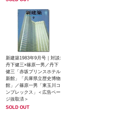
新建築1983年9月号｜対談:
丹下健三×篠原一男／丹下
健三「赤坂プリンスホテル
新館」「兵庫県立歴史博物
館」／篠原一男「東玉川コ
ンプレックス」＜広告ペー
ジ抜取済＞
SOLD OUT