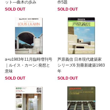
ット―曲木の歩み
作5題
SOLD OUT
SOLD OUT
a+u1983年11月臨時増刊号
芦原義信 日本現代建築家
｜ルイス・カーン: 発想と
シリーズ6 別冊新建築1983
意味
年
SOLD OUT
SOLD OUT