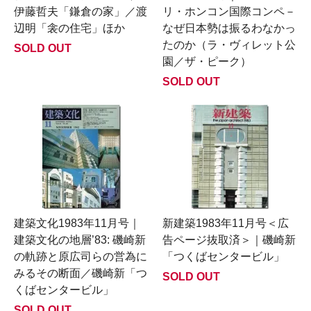
伊藤哲夫「鎌倉の家」／渡
リ・ホンコン国際コンペ－
辺明「衾の住宅」ほか
なぜ日本勢は振るわなかっ
たのか（ラ・ヴィレット公
SOLD OUT
園／ザ・ピーク）
SOLD OUT
建築文化1983年11月号｜
新建築1983年11月号＜広
建築文化の地層’83: 磯崎新
告ページ抜取済＞｜磯崎新
の軌跡と原広司らの営為に
「つくばセンタービル」
みるその断面／磯崎新「つ
SOLD OUT
くばセンタービル」
SOLD OUT