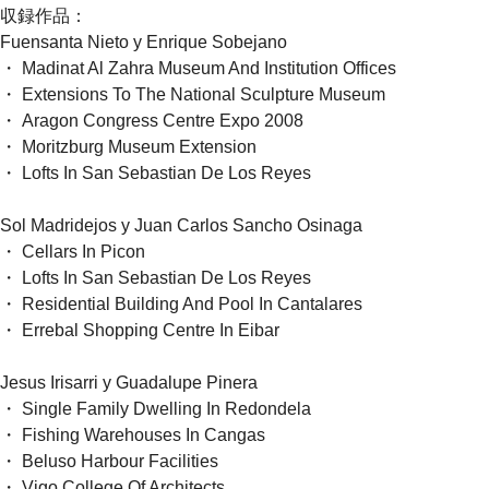
収録作品：
Fuensanta Nieto y Enrique Sobejano
・ Madinat Al Zahra Museum And Institution Offices
・ Extensions To The National Sculpture Museum
・ Aragon Congress Centre Expo 2008
・ Moritzburg Museum Extension
・ Lofts In San Sebastian De Los Reyes
Sol Madridejos y Juan Carlos Sancho Osinaga
・ Cellars In Picon
・ Lofts In San Sebastian De Los Reyes
・ Residential Building And Pool In Cantalares
・ Errebal Shopping Centre In Eibar
Jesus Irisarri y Guadalupe Pinera
・ Single Family Dwelling In Redondela
・ Fishing Warehouses In Cangas
・ Beluso Harbour Facilities
・ Vigo College Of Architects