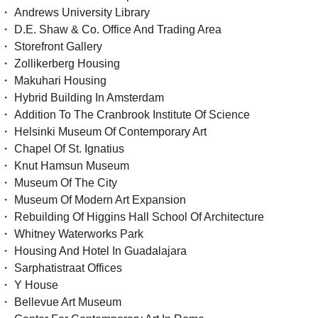
・ Andrews University Library
・ D.E. Shaw & Co. Office And Trading Area
・ Storefront Gallery
・ Zollikerberg Housing
・ Makuhari Housing
・ Hybrid Building In Amsterdam
・ Addition To The Cranbrook Institute Of Science
・ Helsinki Museum Of Contemporary Art
・ Chapel Of St. Ignatius
・ Knut Hamsun Museum
・ Museum Of The City
・ Museum Of Modern Art Expansion
・ Rebuilding Of Higgins Hall School Of Architecture
・ Whitney Waterworks Park
・ Housing And Hotel In Guadalajara
・ Sarphatistraat Offices
・ Y House
・ Bellevue Art Museum