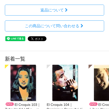
返品について
この商品について問い合わせる
新着一覧
El Croquis 103｜
El Croquis 104｜
El Cro