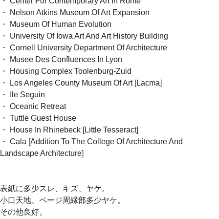
・ Center For Contemporary Art In Rome
・ Nelson Atkins Museum Of Art Expansion
・ Museum Of Human Evolution
・ University Of Iowa Art And Art History Building
・ Cornell University Department Of Architecture
・ Musee Des Confluences In Lyon
・ Housing Complex Toolenburg-Zuid
・ Los Angeles County Museum Of Art [Lacma]
・ Ile Seguin
・ Oceanic Retreat
・ Tuttle Guest House
・ House In Rhinebeck [Little Tesseract]
・ Cala [Addition To The College Of Architecture And
Landscape Architecture]
表紙に多少スレ、キズ、ヤケ。
小口天地、ページ周縁部多少ヤケ。
その他良好。