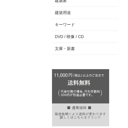
建築家
建築用途
キーワード
DVD / 映像 / CD
文庫・新書