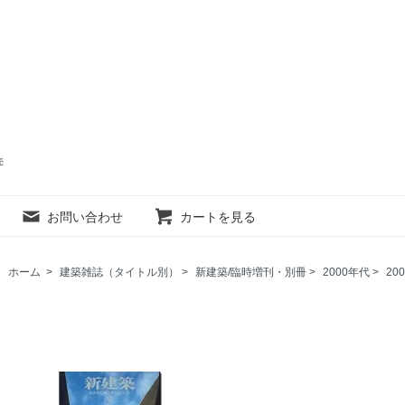
売
お問い合わせ
カートを見る
ホーム
>
建築雑誌（タイトル別）
>
新建築/臨時増刊・別冊
>
2000年代
>
20