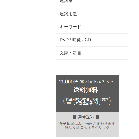
建築家
建築用途
キーワード
DVD / 映像 / CD
文庫・新書