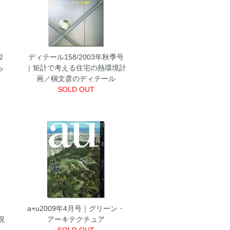
2
ディテール158/2003年秋季号
ら
｜矩計で考える住宅の熱環境計
」
画／槇文彦のディテール
SOLD OUT
｜
a+u2009年4月号｜グリーン・
現
アーキテクチュア