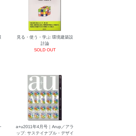
環
見る・使う・学ぶ 環境建築設
計論
SOLD OUT
・
a+u2011年4月号｜Arup／アラ
ップ: サステイナブル・デザイ