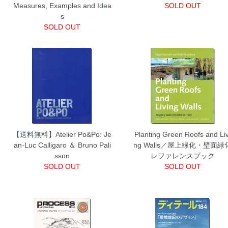
Measures, Examples and Idea
SOLD OUT
s
SOLD OUT
【送料無料】Atelier Po&Po: Je
Planting Green Roofs and Liv
an-Luc Calligaro ＆ Bruno Pali
ng Walls／屋上緑化・壁面緑
sson
レファレンスブック
SOLD OUT
SOLD OUT