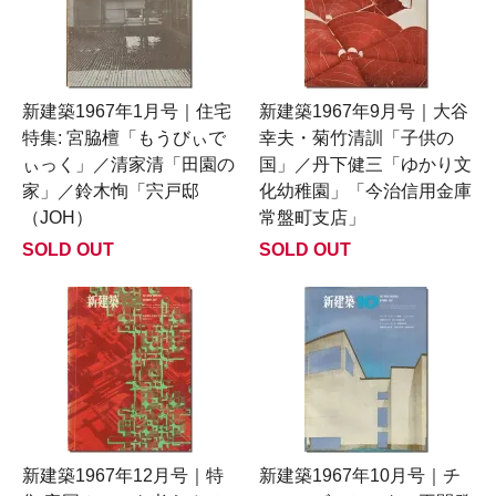
新建築1967年1月号｜住宅
新建築1967年9月号｜大谷
特集: 宮脇檀「もうびぃで
幸夫・菊竹清訓「子供の
ぃっく」／清家清「田園の
国」／丹下健三「ゆかり文
家」／鈴木恂「宍戸邸
化幼稚園」「今治信用金庫
（JOH）
常盤町支店」
SOLD OUT
SOLD OUT
新建築1967年12月号｜特
新建築1967年10月号｜チ