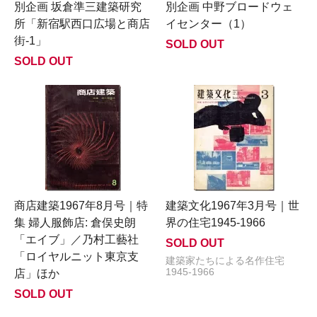
別企画 坂倉準三建築研究
別企画 中野ブロードウェ
所「新宿駅西口広場と商店
イセンター（1）
街-1」
SOLD OUT
SOLD OUT
商店建築1967年8月号｜特
建築文化1967年3月号｜世
集 婦人服飾店: 倉俣史朗
界の住宅1945-1966
「エイブ」／乃村工藝社
SOLD OUT
「ロイヤルニット東京支
建築家たちによる名作住宅
1945-1966
店」ほか
SOLD OUT