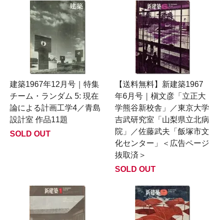
建築1967年12月号｜特集
【送料無料】新建築1967
チーム・ランダム 5: 現在
年6月号｜槇文彦「立正大
論による計画工学4／青島
学熊谷新校舎」／東京大学
設計室 作品11題
吉武研究室「山梨県立北病
院」／佐藤武夫「飯塚市文
SOLD OUT
化センター」＜広告ページ
抜取済＞
SOLD OUT