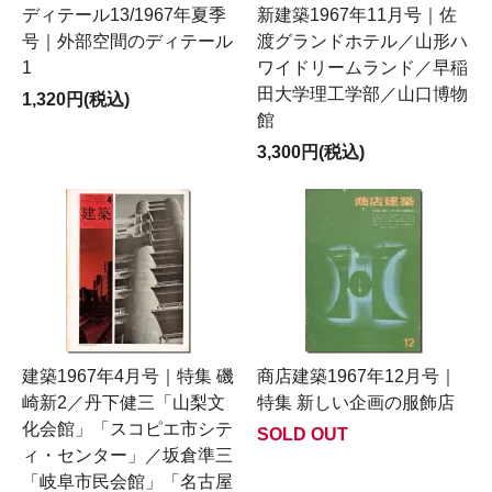
ディテール13/1967年夏季
新建築1967年11月号｜佐
号｜外部空間のディテール
渡グランドホテル／山形ハ
1
ワイドリームランド／早稲
田大学理工学部／山口博物
1,320円(税込)
館
3,300円(税込)
建築1967年4月号｜特集 磯
商店建築1967年12月号｜
崎新2／丹下健三「山梨文
特集 新しい企画の服飾店
化会館」「スコピエ市シテ
SOLD OUT
ィ・センター」／坂倉準三
「岐阜市民会館」「名古屋