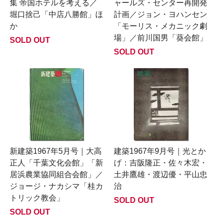
集 帝国ホテルを考える／
ャールズ・センター再開発
堀口捨己「中店八勝館」ほ
計画／ジョン・ヨハンセン
か
「モーリス・メカニック劇
場」／前川国男「葵会館」
SOLD OUT
SOLD OUT
新建築1967年5月号｜大高
建築1967年9月号｜光とか
正人「千葉文化会館」「新
げ：吉阪隆正・佐々木宏・
居浜農業協同組合会館」／
土井鷹雄・渡辺優・平山忠
ジョージ・ナカシマ「桂カ
治
トリック教会」
SOLD OUT
SOLD OUT