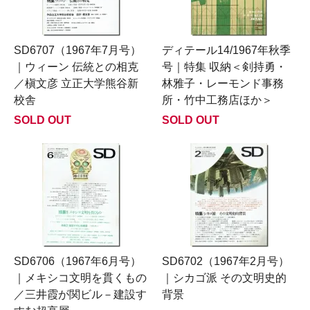
SD6707（1967年7月号）
ディテール14/1967年秋季
｜ウィーン 伝統との相克
号｜特集 収納＜剣持勇・
／槇文彦 立正大学熊谷新
林雅子・レーモンド事務
校舎
所・竹中工務店ほか＞
SOLD OUT
SOLD OUT
SD6706（1967年6月号）
SD6702（1967年2月号）
｜メキシコ文明を貫くもの
｜シカゴ派 その文明史的
／三井霞が関ビル－建設す
背景