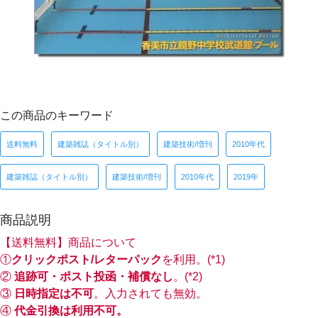
この商品のキーワード
送料無料
建築雑誌（タイトル別）
建築技術/増刊
2010年代
建築雑誌（タイトル別）
建築技術/増刊
2010年代
2019年
商品説明
【送料無料】商品について
①
クリックポスト/レターパック
を利用。(*1)
②
追跡可・ポスト投函・補償なし
。(*2)
③
日時指定は不可
。入力されても無効。
④
代金引換は利用不可。