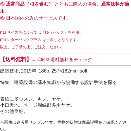
⑤
通常商品（+1を含む）
とともに購入の場合、
通常送料が適
用
。
⑥ 日本国内のみのサービスです。
(*1) サイズ等によっては「ゆうパック」を利用。
(*2) レターパックプラス は手渡しとなります。
以上、ご了承の上、ご注文ください。
【送料無料】
← Click! 送料無料をチェック
建築技術, 2019年, 186p, 257×182mm, soft
特集 建築設備の基本知識から協働する設計手法を探る
表紙に多少スレ、キズ、ヤケ。
小口天地、ページ周縁部多少ヤケ。
その他良好。
※画像は参考用サンプルです。実物の状態は商品説明をご確認くださ
い。