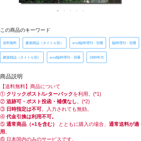
この商品のキーワード
送料無料
建築雑誌（タイトル別）
a+u/臨時増刊・別冊
臨時増刊・別冊
建築雑誌（タイトル別）
a+u/臨時増刊・別冊
1980年代
商品説明
【送料無料】商品について
①
クリックポスト/レターパック
を利用。(*1)
②
追跡可・ポスト投函・補償なし
。(*2)
③
日時指定は不可
。入力されても無効。
④
代金引換は利用不可。
⑤
通常商品（+1を含む）
とともに購入の場合、
通常送料が適
用
。
⑥ 日本国内のみのサービスです。