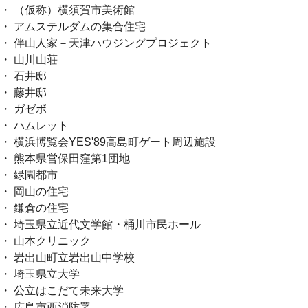
・ （仮称）横須賀市美術館
・ アムステルダムの集合住宅
・ 伴山人家－天津ハウジングプロジェクト
・ 山川山荘
・ 石井邸
・ 藤井邸
・ ガゼボ
・ ハムレット
・ 横浜博覧会YES'89高島町ゲート周辺施設
・ 熊本県営保田窪第1団地
・ 緑園都市
・ 岡山の住宅
・ 鎌倉の住宅
・ 埼玉県立近代文学館・桶川市民ホール
・ 山本クリニック
・ 岩出山町立岩出山中学校
・ 埼玉県立大学
・ 公立はこだて未来大学
・ 広島市西消防署