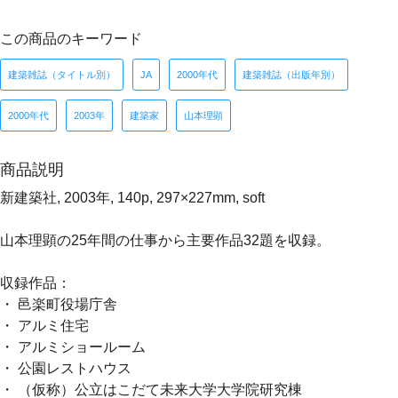
この商品のキーワード
建築雑誌（タイトル別）
JA
2000年代
建築雑誌（出版年別）
2000年代
2003年
建築家
山本理顕
商品説明
新建築社, 2003年, 140p, 297×227mm, soft
山本理顕の25年間の仕事から主要作品32題を収録。
収録作品：
・ 邑楽町役場庁舎
・ アルミ住宅
・ アルミショールーム
・ 公園レストハウス
・ （仮称）公立はこだて未来大学大学院研究棟