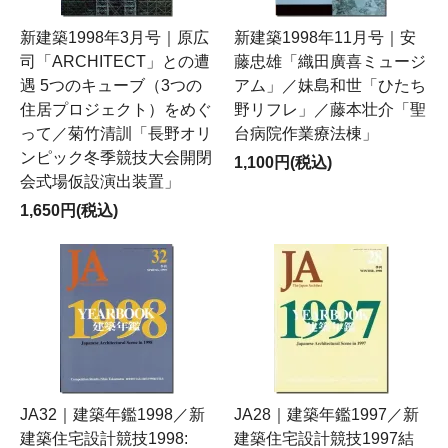
新建築1998年3月号｜原広
新建築1998年11月号｜安
司「ARCHITECT」との遭
藤忠雄「織田廣喜ミュージ
遇 5つのキューブ（3つの
アム」／妹島和世「ひたち
住居プロジェクト）をめぐ
野リフレ」／藤本壮介「聖
って／菊竹清訓「長野オリ
台病院作業療法棟」
ンピック冬季競技大会開閉
1,100円(税込)
会式場仮設演出装置」
1,650円(税込)
JA32｜建築年鑑1998／新
JA28｜建築年鑑1997／新
建築住宅設計競技1998:
建築住宅設計競技1997結