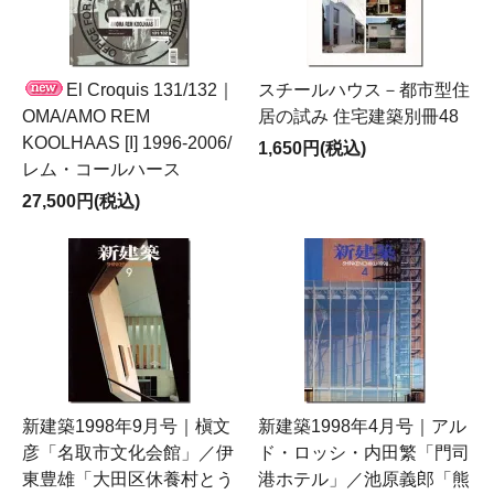
El Croquis 131/132｜
スチールハウス－都市型住
OMA/AMO REM
居の試み 住宅建築別冊48
KOOLHAAS [I] 1996-2006/
1,650円(税込)
レム・コールハース
27,500円(税込)
新建築1998年9月号｜槇文
新建築1998年4月号｜アル
彦「名取市文化会館」／伊
ド・ロッシ・内田繁「門司
東豊雄「大田区休養村とう
港ホテル」／池原義郎「熊