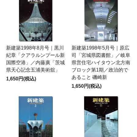
新建築1998年8月号｜黒川
新建築1998年5月号｜原広
紀章「クアラルンプール新
司「宮城県図書館」／岐阜
国際空港」／内藤廣「茨城
県営住宅ハイタウン北方南
県天心記念五浦美術舘」
ブロック第1期／政治的で
あること 磯崎新
1,650円(税込)
1,650円(税込)