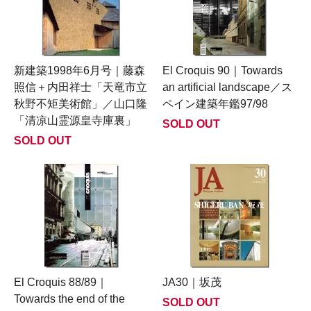
新建築1998年6月号｜藤森
El Croquis 90｜Towards
照信＋内田祥士「天竜市立
an artificial landscape／ス
秋野不矩美術館」／山口隆
ペイン建築年鑑97/98
「清凉山霊源皇寺庫裏」
SOLD OUT
SOLD OUT
El Croquis 88/89｜
JA30｜坂茂
Towards the end of the
SOLD OUT