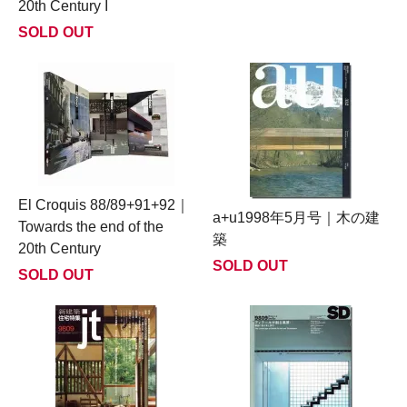
20th Century I
SOLD OUT
El Croquis 88/89+91+92｜
a+u1998年5月号｜木の建
Towards the end of the
築
20th Century
SOLD OUT
SOLD OUT