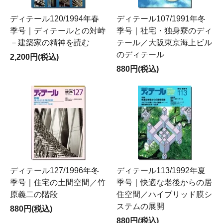
ディテール120/1994年春
ディテール107/1991年冬
季号｜ディテールとの対峙
季号｜社宅・独身寮のディ
－建築家の精神を読む
テール／大阪東京海上ビル
のディテール
2,200円(税込)
880円(税込)
ディテール127/1996年冬
ディテール113/1992年夏
季号｜住宅の土間空間／竹
季号｜快適な老後からの居
原義二の階段
住空間／ハイブリッド膜シ
ステムの展開
880円(税込)
880円(税込)