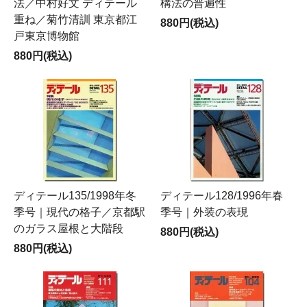
法／中村好文 ディテール
構法の普遍性
重ね／菊竹清訓 東京都江
880円(税込)
戸東京博物館
880円(税込)
ディテール135/1998年冬
ディテール128/1996年春
季号｜現代の格子／京都駅
季号｜外装の表現
のガラス屋根と大階段
880円(税込)
880円(税込)