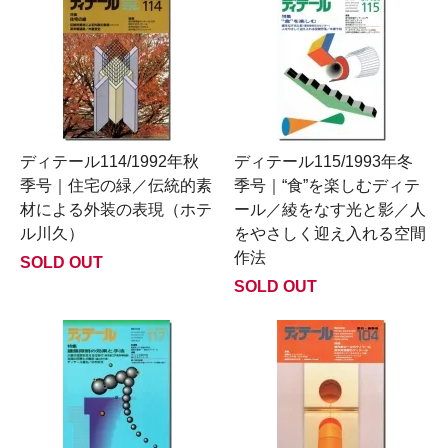
ディテール114/1992年秋
ディテール115/1993年冬
季号｜住宅の緑／伝統的素
季号｜“食”を楽しむディテ
材による外装の表現（ホテ
ール／綾をなす光と影／人
ル川久）
をやさしく迎え入れる空間
作法
SOLD OUT
SOLD OUT