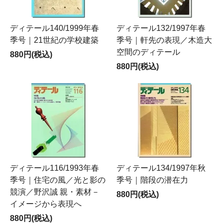
ディテール140/1999年春
ディテール132/1997年春
季号｜21世紀の学校建築
季号｜軒先の表現／木造大
空間のディテール
880円(税込)
880円(税込)
ディテール116/1993年春
ディテール134/1997年秋
季号｜住宅の風／光と影の
季号｜階段の潜在力
競演／野沢誠 親・素材－
880円(税込)
イメージから表現へ
880円(税込)