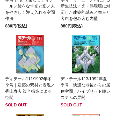
ール／綾をなす光と影／人
新生技法／光・熱環境に対
をやさしく迎え入れる空間
応した建築的試み／舞台と
作法
客席を包み込む内壁
880円(税込)
880円(税込)
ディテール111/1992年冬
ディテール113/1992年夏
季号｜建築の素材と表現／
季号｜快適な老後からの居
香山寿夫 複合構造による
住空間／ハイブリッド膜シ
空間
ステムの展開
SOLD OUT
SOLD OUT