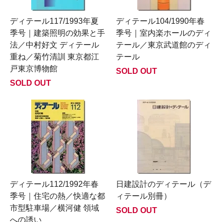
ディテール117/1993年夏
ディテール104/1990年春
季号｜建築照明の効果と手
季号｜室内楽ホールのディ
法／中村好文 ディテール
テール／東京武道館のディ
重ね／菊竹清訓 東京都江
テール
戸東京博物館
SOLD OUT
SOLD OUT
ディテール112/1992年春
日建設計のディテール（デ
季号｜住宅の熱／快適な都
ィテール別冊）
市型駐車場／横河健 領域
SOLD OUT
への誘い