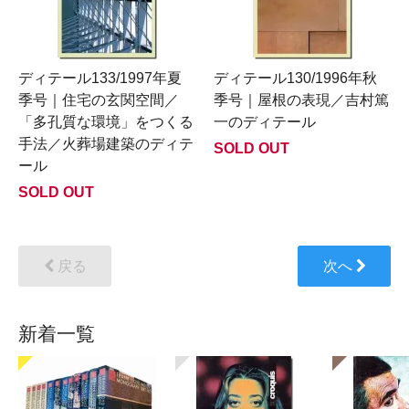
ディテール133/1997年夏
ディテール130/1996年秋
季号｜住宅の玄関空間／
季号｜屋根の表現／吉村篤
「多孔質な環境」をつくる
一のディテール
手法／火葬場建築のディテ
SOLD OUT
ール
SOLD OUT
戻る
次へ
新着一覧