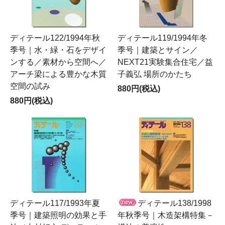
ディテール122/1994年秋
ディテール119/1994年冬
季号｜水・緑・石をデザイ
季号｜建築とサイン／
ンする／素材から空間へ／
NEXT21実験集合住宅／益
アーチ梁による豊かな木質
子義弘 場所のかたち
空間の試み
880円(税込)
880円(税込)
ディテール117/1993年夏
ディテール138/1998
季号｜建築照明の効果と手
年秋季号｜木造架構特集－