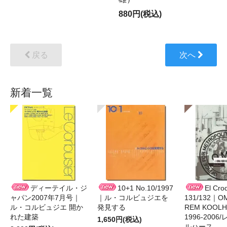
880円(税込)
戻る
次へ
新着一覧
ディーテイル・ジ
10+1 No.10/1997
El Cro
ャパン2007年7月号｜
｜ル・コルビュジエを
131/132｜O
ル・コルビュジエ 開か
発見する
REM KOOLHA
れた建築
1996-200
1,650円(税込)
ルハース