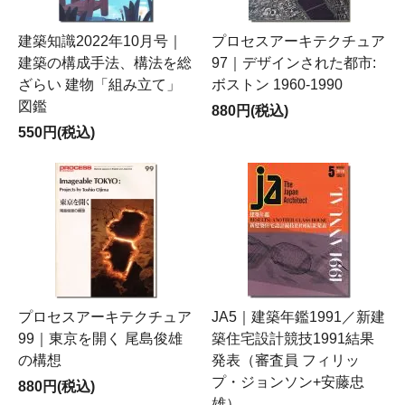
建築知識2022年10月号｜
プロセスアーキテクチュア
建築の構成手法、構法を総
97｜デザインされた都市:
ざらい 建物「組み立て」
ボストン 1960-1990
図鑑
880円(税込)
550円(税込)
プロセスアーキテクチュア
JA5｜建築年鑑1991／新建
99｜東京を開く 尾島俊雄
築住宅設計競技1991結果
の構想
発表（審査員 フィリッ
プ・ジョンソン+安藤忠
880円(税込)
雄）