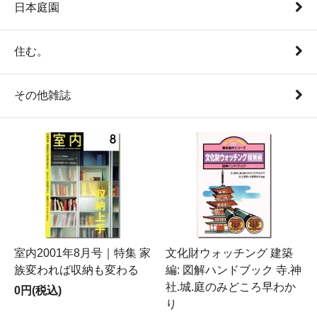
日本庭園
住む。
その他雑誌
室内2001年8月号｜特集 家
文化財ウォッチング 建築
族変われば収納も変わる
編: 図解ハンドブック 寺.神
社.城.庭のみどころ早わか
0円(税込)
り