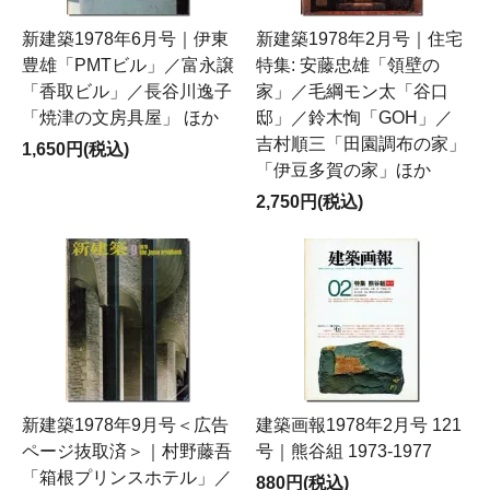
新建築1978年6月号｜伊東
新建築1978年2月号｜住宅
豊雄「PMTビル」／富永譲
特集: 安藤忠雄「領壁の
「香取ビル」／長谷川逸子
家」／毛綱モン太「谷口
「焼津の文房具屋」 ほか
邸」／鈴木恂「GOH」／
吉村順三「田園調布の家」
1,650円(税込)
「伊豆多賀の家」ほか
2,750円(税込)
新建築1978年9月号＜広告
建築画報1978年2月号 121
ページ抜取済＞｜村野藤吾
号｜熊谷組 1973-1977
「箱根プリンスホテル」／
880円(税込)