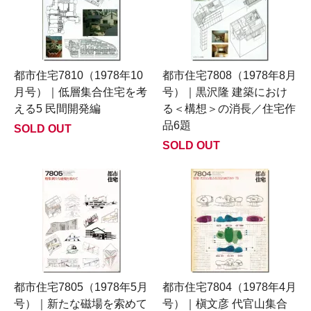
都市住宅7810（1978年10
都市住宅7808（1978年8月
月号）｜低層集合住宅を考
号）｜黒沢隆 建築におけ
える5 民間開発編
る＜構想＞の消長／住宅作
品6題
SOLD OUT
SOLD OUT
都市住宅7805（1978年5月
都市住宅7804（1978年4月
号）｜新たな磁場を索めて
号）｜槇文彦 代官山集合