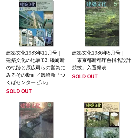
建築文化1983年11月号｜
建築文化1986年5月号｜
建築文化の地層’83: 磯崎新
「東京都新都庁舎指名設計
の軌跡と原広司らの営為に
競技」入選発表
みるその断面／磯崎新「つ
SOLD OUT
くばセンタービル」
SOLD OUT