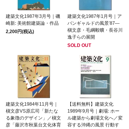
建築文化1987年3月号｜磯
建築文化1987年1月号｜ア
崎新: 美術館建築論・作品
バンギャルドの風景'87―
槇文彦・毛綱毅曠・長谷川
2,200円(税込)
逸子らの展開
SOLD OUT
建築文化1984年11月号｜
【送料無料】建築文化
槇文彦VS原広司「新たな
1989年9月号｜劇場: ホー
る象徴のデザイン」／槇文
ル建築から劇場文化へ／変
彦「藤沢市秋葉台文化体育
容する沖縄の風景 行動す