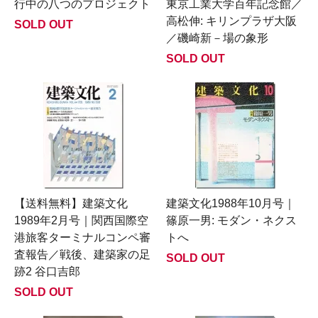
行中の八つのプロジェクト
東京工業大学百年記念館／
高松伸: キリンプラザ大阪
SOLD OUT
／磯崎新－場の象形
SOLD OUT
【送料無料】建築文化
建築文化1988年10月号｜
1989年2月号｜関西国際空
篠原一男: モダン・ネクス
港旅客ターミナルコンペ審
トへ
査報告／戦後、建築家の足
SOLD OUT
跡2 谷口吉郎
SOLD OUT