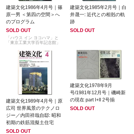
建築文化1986年4月号｜篠
建築文化1985年2月号｜白
原一男 ＜第四の空間＞へ
井晟一: 近代との相剋の軌
のプログラム
跡
SOLD OUT
SOLD OUT
「ハウス イン ヨコハマ」と
「東京工業大学百年記念館」
建築文化1978年9月
号/1981年12月号｜磯崎新
の現在 part I+II 2号揃
建築文化1989年4月号｜原
広司 世界風景のテクノロ
SOLD OUT
ジー／内田祥哉自邸: 昭和
初期の鉄筋混擬土住宅
SOLD OUT