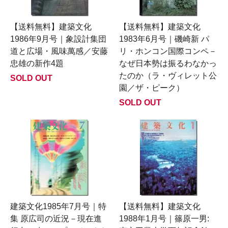
【送料無料】建築文化
【送料無料】建築文化
1986年9月号｜象設計集団
1983年6月号｜磯崎新 パ
道と広場・風味萬感／安藤
リ・ホンコン国際コンペ－
忠雄の新作4題
なぜ日本勢は振るわなかっ
たのか（ラ・ヴィレット公
SOLD OUT
園／ザ・ピーク）
SOLD OUT
建築文化1985年7月号｜特
【送料無料】建築文化
集 原広司の近況－現在進
1988年1月号｜篠原一男: